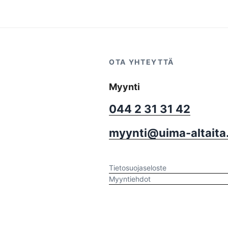
OTA YHTEYTTÄ
Myynti
044 2 31 31 42
myynti@uima-altaita.
Tietosuojaseloste
Myyntiehdot