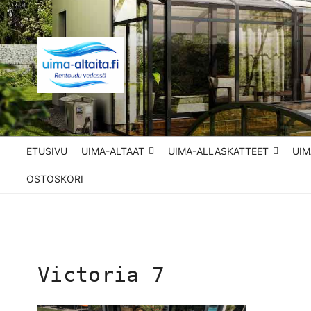
Siirry
sisältöön
UIMA-ALTAITA.FI 
Parhaat uima-altaat edullisesti
ETUSIVU
UIMA-ALTAAT
UIMA-ALLASKATTEET
UIM
OSTOSKORI
Victoria 7