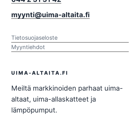
myynti@uima-altaita.fi
Tietosuojaseloste
Myyntiehdot
UIMA-ALTAITA.FI
Meiltä markkinoiden parhaat uima-
altaat, uima-allaskatteet ja
lämpöpumput.