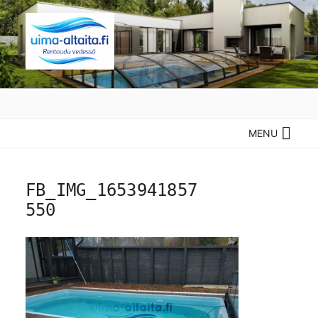
Siirry
sisältöön
UIMA-ALTAITA.FI –
Parhaat uima-altaat edullisesti
RENTOUDU VEDESSÄ
MENU
FB_IMG_1653941857
550