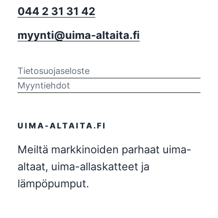
044 2 31 31 42
myynti@uima-altaita.fi
Tietosuojaseloste
Myyntiehdot
UIMA-ALTAITA.FI
Meiltä markkinoiden parhaat uima-
altaat, uima-allaskatteet ja
lämpöpumput.