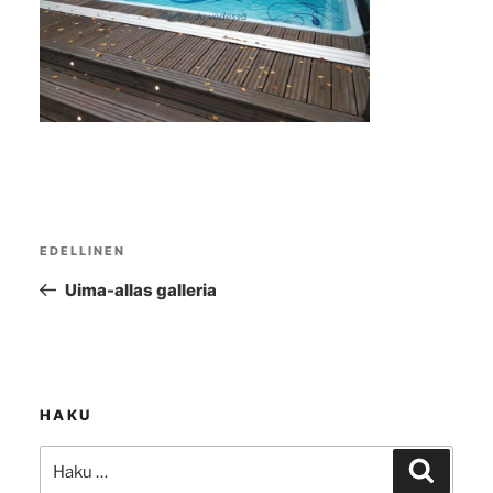
Artikkelien
EDELLINEN
Edellinen
selaus
artikkeli
Uima-allas galleria
HAKU
Etsi:
Haku