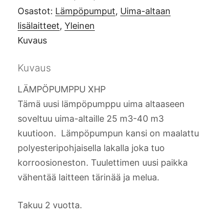
KW
Osastot:
Lämpöpumput
,
Uima-altaan
määrä
lisälaitteet
,
Yleinen
Kuvaus
Kuvaus
LÄMPÖPUMPPU XHP
Tämä uusi lämpöpumppu uima altaaseen
soveltuu uima-altaille 25 m3-40 m3
kuutioon. Lämpöpumpun kansi on maalattu
polyesteripohjaisella lakalla joka tuo
korroosioneston. Tuulettimen uusi paikka
vähentää laitteen tärinää ja melua.
Takuu 2 vuotta.