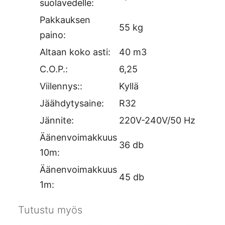
suolavedelle:
Pakkauksen
55 kg
paino:
Altaan koko asti:
40 m3
C.O.P.:
6,25
Viilennys::
Kyllä
Jäähdytysaine:
R32
Jännite:
220V-240V/50 Hz
Äänenvoimakkuus
36 db
10m:
Äänenvoimakkuus
45 db
1m:
Tutustu myös