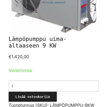
Lämpöpumppu uima-
altaaseen 9 KW
€
1.420,00
Varastossa
Lämpöpumppu
uima-
Lisää ostoskoriin
altaaseen
9
Tuotetunnus (SKU):
LÄMPÖPUMPPU-9KW