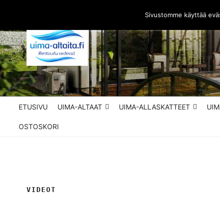
Siirry
Sivustomme käyttää evä
sisältöön
UIMA-ALTAITA.FI 
Parhaat uima-altaat edullisesti
ETUSIVU
UIMA-ALTAAT
UIMA-ALLASKATTEET
UIM
OSTOSKORI
VIDEOT