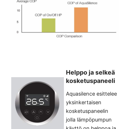
Helppo ja selkeä
kosketuspaneeli
Aquasilence esittelee
yksinkertaisen
kosketuspaneelin
jolla lämpöpumpun
käyttö on helppoa ja