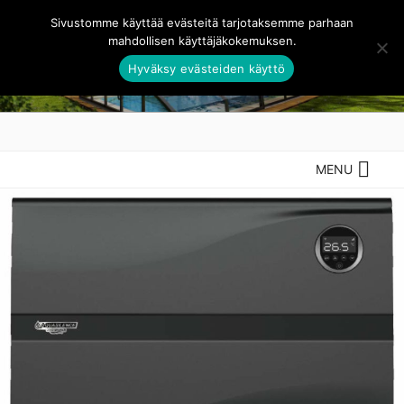
Siirry
Sivustomme käyttää evästeitä tarjotaksemme parhaan
sisältöön
mahdollisen käyttäjäkokemuksen.
Hyväksy evästeiden käyttö
UIMA-ALTAITA.FI –
Parhaat uima-altaat edullisesti
RENTOUDU VEDESSÄ
MENU