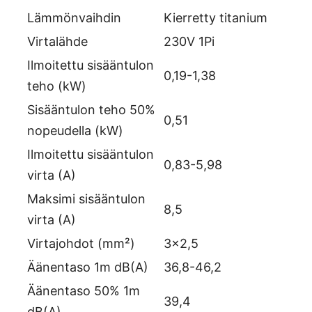
Lämmönvaihdin
Kierretty titanium
Virtalähde
230V 1Pi
Ilmoitettu sisääntulon
0,19-1,38
teho (kW)
Sisääntulon teho 50%
0,51
nopeudella (kW)
Ilmoitettu sisääntulon
0,83-5,98
virta (A)
Maksimi sisääntulon
8,5
virta (A)
Virtajohdot (mm²)
3×2,5
Äänentaso 1m dB(A)
36,8-46,2
Äänentaso 50% 1m
39,4
dB(A)