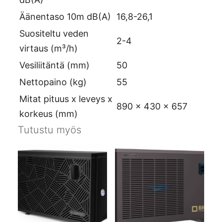
Äänentaso 10m dB(A)
16,8-26,1
Suositeltu veden
2-4
virtaus (m³/h)
Vesiliitäntä (mm)
50
Nettopaino (kg)
55
Mitat pituus x leveys x
890 x 430 x 657
korkeus (mm)
Tutustu myös