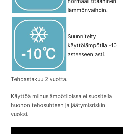
normaali titaaninen
lämmönvaihdin.
Suunnitelty
käyttölämpötila -10
asteeseen asti.
Tehdastakuu 2 vuotta.
Käyttöä miinuslämpötiloissa ei suositella
huonon tehosuhteen ja jäätymisriskin
vuoksi.