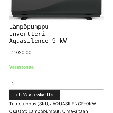
Lämpöpumppu
invertteri
Aquasilence 9 kW
€
2.020,00
Varastossa
Lämpöpumppu
invertteri
Lisää ostoskoriin
Aquasilence
9
Tuotetunnus (SKU):
AQUASILENCE-9KW
kW
Osastot:
Lämpöpumput
,
Uima-altaan