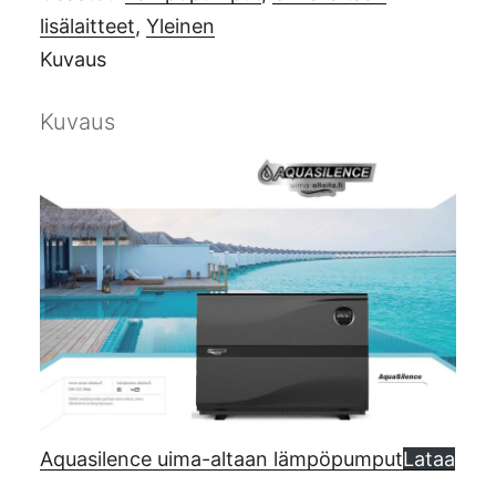
määrä
lisälaitteet
,
Yleinen
Kuvaus
Kuvaus
Aquasilence uima-altaan lämpöpumput
Lataa