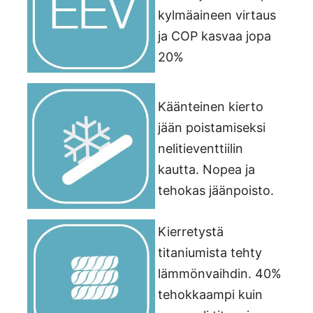
kylmäaineen virtaus
ja COP kasvaa jopa
20%
Käänteinen kierto
jään poistamiseksi
nelitieventtiilin
kautta. Nopea ja
tehokas jäänpoisto.
Kierretystä
titaniumista tehty
lämmönvaihdin. 40%
tehokkaampi kuin