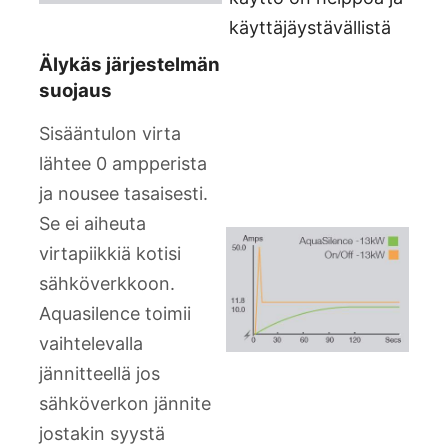
käyttäjäystävällistä
Älykäs järjestelmän
suojaus
Sisääntulon virta
lähtee 0 ampperista
ja nousee tasaisesti.
Se ei aiheuta
virtapiikkiä kotisi
sähköverkkoon.
Aquasilence toimii
vaihtelevalla
jännitteellä jos
sähköverkon jännite
jostakin syystä