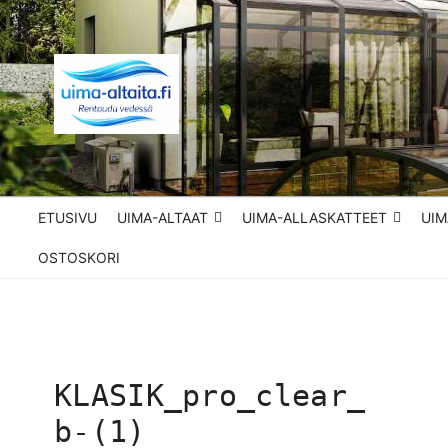
Siirry
sisältöön
UIMA-ALTAITA.FI 
Parhaat uima-altaat edullisesti
ETUSIVU
UIMA-ALTAAT
UIMA-ALLASKATTEET
UIM
OSTOSKORI
KLASIK_pro_clear_
b-(1)