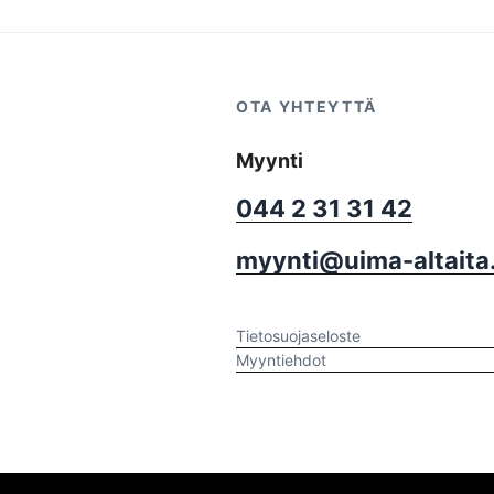
OTA YHTEYTTÄ
Myynti
044 2 31 31 42
myynti@uima-altaita.
Tietosuojaseloste
Myyntiehdot