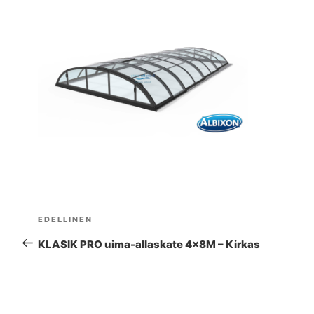
Artikkelien
EDELLINEN
Edellinen
selaus
artikkeli
KLASIK PRO uima-allaskate 4×8M – Kirkas