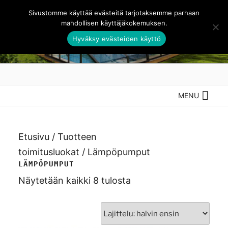
Siirry
Sivustomme käyttää evästeitä tarjotaksemme parhaan
sisältöön
mahdollisen käyttäjäkokemuksen.
Hyväksy evästeiden käyttö
UIMA-ALTAITA.FI –
Parhaat uima-altaat edullisesti
RENTOUDU VEDESSÄ
MENU
Etusivu
/ Tuotteen
toimitusluokat / Lämpöpumput
LÄMPÖPUMPUT
Halvin
Näytetään kaikki 8 tulosta
ensin