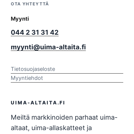
OTA YHTEYTTÄ
Myynti
044 2 31 31 42
myynti@uima-altaita.fi
Tietosuojaseloste
Myyntiehdot
UIMA-ALTAITA.FI
Meiltä markkinoiden parhaat uima-
altaat, uima-allaskatteet ja