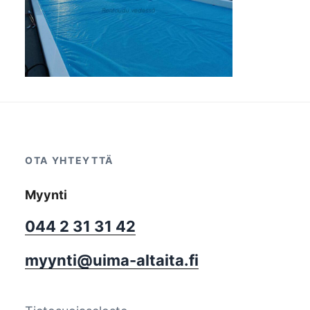
OTA YHTEYTTÄ
Myynti
044 2 31 31 42
myynti@uima-altaita.fi