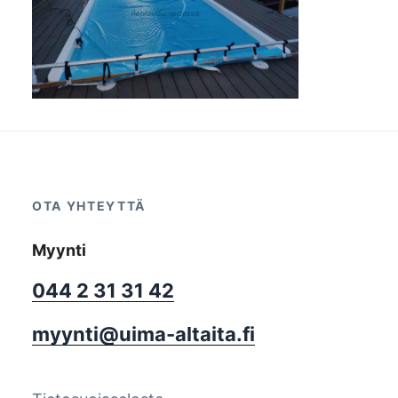
OTA YHTEYTTÄ
Myynti
044 2 31 31 42
myynti@uima-altaita.fi