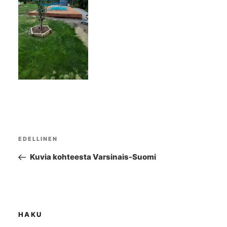
Artikkelien
EDELLINEN
Edellinen
selaus
artikkeli
Kuvia kohteesta Varsinais-Suomi
HAKU