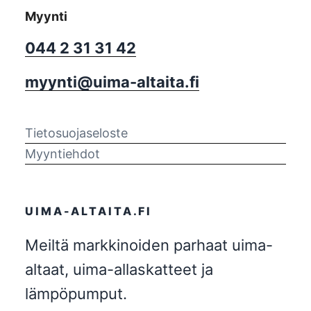
Myynti
044 2 31 31 42
myynti@uima-altaita.fi
Tietosuojaseloste
Myyntiehdot
UIMA-ALTAITA.FI
Meiltä markkinoiden parhaat uima-
altaat, uima-allaskatteet ja
lämpöpumput.