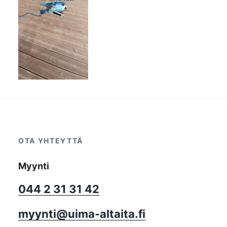
OTA YHTEYTTÄ
Myynti
044 2 31 31 42
myynti@uima-altaita.fi